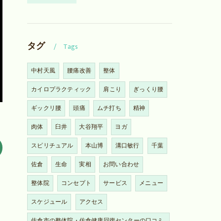
タグ
Tags
中村天風
腰痛改善
整体
カイロプラクティック
肩こり
ぎっくり腰
ギックリ腰
頭痛
ムチ打ち
精神
肉体
臼井
大谷翔平
ヨガ
スピリチュアル
本山博
溝口敏行
千葉
佐倉
生命
実相
お問い合わせ
整体院
コンセプト
サービス
メニュー
スケジュール
アクセス
佐倉市の整体院・佐倉健康回復センターの口コミ