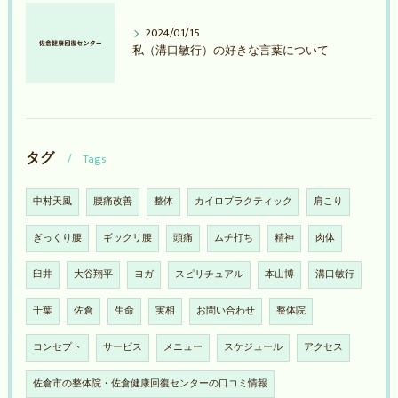
2024/01/15
私（溝口敏行）の好きな言葉について
タグ
Tags
中村天風
腰痛改善
整体
カイロプラクティック
肩こり
ぎっくり腰
ギックリ腰
頭痛
ムチ打ち
精神
肉体
臼井
大谷翔平
ヨガ
スピリチュアル
本山博
溝口敏行
千葉
佐倉
生命
実相
お問い合わせ
整体院
コンセプト
サービス
メニュー
スケジュール
アクセス
佐倉市の整体院・佐倉健康回復センターの口コミ情報