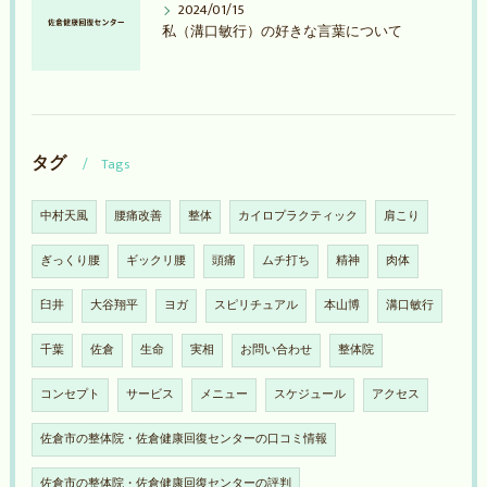
2024/01/15
私（溝口敏行）の好きな言葉について
タグ
Tags
中村天風
腰痛改善
整体
カイロプラクティック
肩こり
ぎっくり腰
ギックリ腰
頭痛
ムチ打ち
精神
肉体
臼井
大谷翔平
ヨガ
スピリチュアル
本山博
溝口敏行
千葉
佐倉
生命
実相
お問い合わせ
整体院
コンセプト
サービス
メニュー
スケジュール
アクセス
佐倉市の整体院・佐倉健康回復センターの口コミ情報
佐倉市の整体院・佐倉健康回復センターの評判